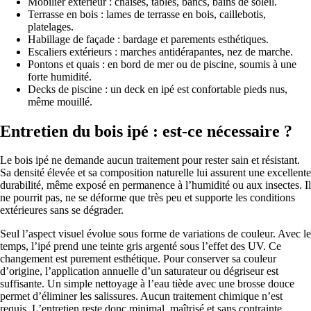
Mobilier extérieur : chaises, tables, bancs, bains de soleil.
Terrasse en bois : lames de terrasse en bois, caillebotis,
platelages.
Habillage de façade : bardage et parements esthétiques.
Escaliers extérieurs : marches antidérapantes, nez de marche.
Pontons et quais : en bord de mer ou de piscine, soumis à une
forte humidité.
Decks de piscine : un deck en ipé est confortable pieds nus,
même mouillé.
Entretien du bois ipé : est-ce nécessaire ?
Le bois ipé ne demande aucun traitement pour rester sain et résistant.
Sa densité élevée et sa composition naturelle lui assurent une excellente
durabilité, même exposé en permanence à l’humidité ou aux insectes. Il
ne pourrit pas, ne se déforme que très peu et supporte les conditions
extérieures sans se dégrader.
Seul l’aspect visuel évolue sous forme de variations de couleur. Avec le
temps, l’ipé prend une teinte gris argenté sous l’effet des UV. Ce
changement est purement esthétique. Pour conserver sa couleur
d’origine, l’application annuelle d’un saturateur ou dégriseur est
suffisante. Un simple nettoyage à l’eau tiède avec une brosse douce
permet d’éliminer les salissures. Aucun traitement chimique n’est
requis. L’entretien reste donc minimal, maîtrisé et sans contrainte