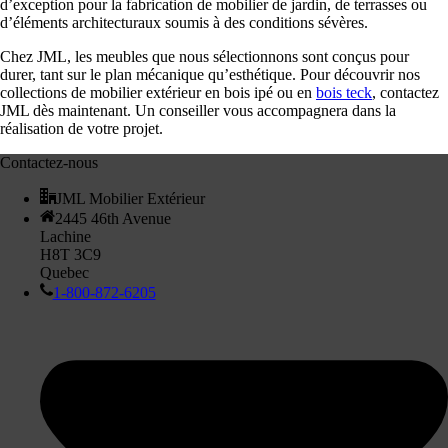
d’exception pour la fabrication de mobilier de jardin, de terrasses ou
d’éléments architecturaux soumis à des conditions sévères.
Chez JML, les meubles que nous sélectionnons sont conçus pour
durer, tant sur le plan mécanique qu’esthétique. Pour découvrir nos
collections de mobilier extérieur en bois ipé ou en
bois teck
, contactez
JML dès maintenant. Un conseiller vous accompagnera dans la
réalisation de votre projet.
Contactez-nous
JML Mobilier Extérieur
2445 46th Avenue
Lachine
H8T 3C9
Quebec
1-800-872-6205