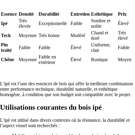
Essence
Densité
Durabilité
Entretien
Esthétique
Prix
Très
Sombre et
Ipé
Exceptionnelle
Faible
Élevé
élevée
noble
Chaud et
Très
Teck
Moyenne
Très bonne
Modéré
doré
élevé
Pin
Uniforme,
Faible
Faible
Élevé
Faible
traité
clair
Faible en
Chêne
Moyenne
Élevé
Rustique
Moyen
extérieur
L’ipé est l’une des essences de bois qui offre la meilleure combinaison
entre performance technique, durabilité naturelle, et esthétique
homogène, à condition que son budget soit compatible avec le projet.
Utilisations courantes du bois ipé
L’ipé est utilisé dans divers contextes où la résistance, la durabilité et
l’aspect visuel sont recherchés :