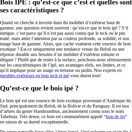
Bois IPÉ : qu’est-ce que c’est et quelles sont
ses caractéristiques ?
Quand on cherche à investir dans du mobilier d’extérieur haut de
gamme, une question revient souvent : qu’est-ce que le bois ipé ? S’il
intrigue, c’est parce qu’il n’est pas aussi connu que le teck ou le pin
traité, mais attire l’attention par sa couleur profonde, sa solidité, et son
image haut de gamme. Alors, que cache vraiment cette essence de bois
exotique ? Est-ce uniquement une tendance venue du Brésil ou une
réponse durable aux besoins d’un mobilier d’extérieur robuste et
élégant ? Plutôt que de rester à la surface, penchons-nous sérieusement
sur les caractéristiques de l’ipé, ses avantages réels, ses limites, et ce
qu’il implique pour un usage en terrasse ou jardin. Nos experts en
meubles extérieurs en bois teck et ipé
vous disent tout!
Qu’est-ce que le bois ipé ?
Le bois ipé est une essence de bois exotique provenant d’Amérique du
Sud, principalement du Brésil, de la Bolivie et du Paraguay. Il est issu
d’arbres du genre Handroanthus, anciennement connu sous le nom
Tabebuia. Très dense, ce bois est communément appelé “
bois de fer
”
en raison de sa dureté exceptionnelle.
De teinte naturelle brun olive à brun foncé, l’ipé présente un grain fin à