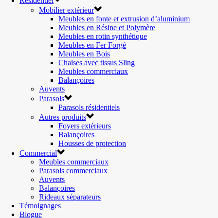
Résidentiel
Mobilier extérieur
Meubles en fonte et extrusion d’aluminium
Meubles en Résine et Polymère
Meubles en rotin synthétique
Meubles en Fer Forgé
Meubles en Bois
Chaises avec tissus Sling
Meubles commerciaux
Balançoires
Auvents
Parasols
Parasols résidentiels
Autres produits
Foyers extérieurs
Balançoires
Housses de protection
Commercial
Meubles commerciaux
Parasols commerciaux
Auvents
Balançoires
Rideaux séparateurs
Témoignages
Blogue