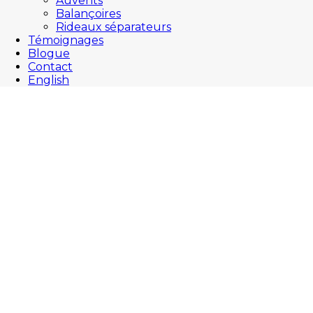
Auvents
Balançoires
Rideaux séparateurs
Témoignages
Blogue
Contact
English
Bienvenue sur le blogue de JML :
Le spécialiste en meubles de patio